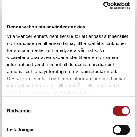
Användningsområde:
Denna webbplats använder cookies
• Stöd och avlastningsförband vid skador i leder,
Vi använder enhetsidentifierare för att anpassa innehållet
ligament och muskler
och annonserna till användarna, tillhandahålla funktioner
• Stöd, avlastning
för sociala medier och analysera vår trafik. Vi
• Kombination med sporttejp
vidarebefordrar även sådana identifierare och annan
• Hälsenetejpning i kombination med sporttejp
information från din enhet till de sociala medier och
annons- och analysföretag som vi samarbetar med.
Dessa kan i sin tur kombinera informationen med annan
Relaterade produkter
information som du har tillhandahållit eller som de har
samlat in när du har använt deras tjänster.
Samtyckesval
Nödvändig
Inställningar