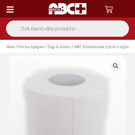
Hoppa
Varukor
till
innehåll
Products
search
Hem
/
Första hjälpen
/
Tejp & lindor
/ ABC Klisterbinda 7,5cm x 4,5m