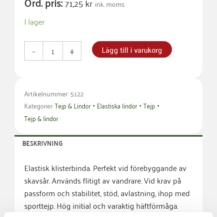
Ord. pris:
71,25
kr
ink. moms
ABC
I lager
Klisterbinda
7,5cm
x
Lägg till i varukorg
-
+
4,5m
mängd
Artikelnummer: 5122
•
•
•
Kategorier:
Tejp & Lindor
Elastiska lindor
Tejp
Tejp & lindor
BESKRIVNING
Elastisk klisterbinda. Perfekt vid förebyggande av
skavsår. Används flitigt av vandrare. Vid krav på
passform och stabilitet, stöd, avlastning, ihop med
sporttejp. Hög initial och varaktig häftförmåga.