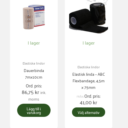
produkten
har
flera
varianter.
De
I lager
I lager
olika
alternativen
kan
Elastiska lindor
väljas
Elastiska lindor
Dauerbinda
på
Elastisk linda – ABC
7mx10cm
produktsidan
Flexbandage, 4,5m
Ord. pris:
x 75mm
86,75
kr
ink.
Ord. pris:
FRÅN:
moms
41,00
kr
Lägg till i
varukorg
Välj alternativ