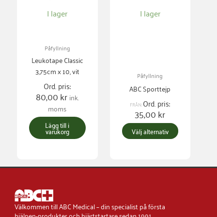
De
I lager
I lager
olika
alternativen
kan
Påfyllning
väljas
Leukotape Classic
på
3,75cm x 10, vit
Påfyllning
produktsidan
Ord. pris:
ABC Sporttejp
80,00
kr
ink.
Ord. pris:
FRÅN:
moms
35,00
kr
Lägg till i
varukorg
Välj alternativ
Välkommen till ABC Medical – din specialist på första
hjälpen-produkter och hjärtstartare sedan 1991.