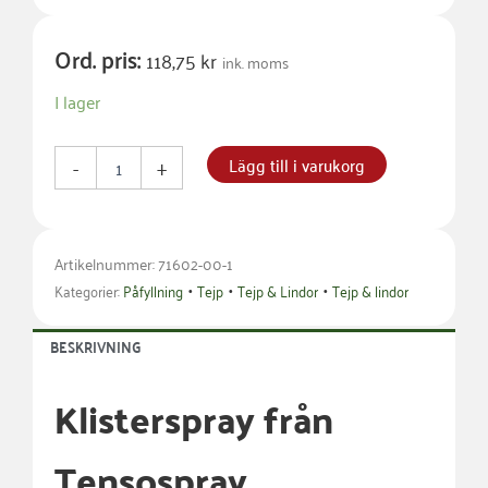
Ord. pris:
118,75
kr
ink. moms
Tensospray,
I lager
klisterspray
300ml
mängd
Lägg till i varukorg
-
+
Artikelnummer: 71602-00-1
•
•
•
Kategorier:
Påfyllning
Tejp
Tejp & Lindor
Tejp & lindor
BESKRIVNING
Klisterspray från
Tensospray