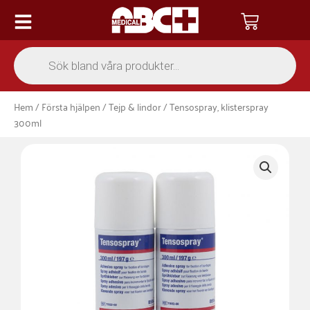
Hoppa
Varukor
till
innehåll
Products
search
Hem
/
Första hjälpen
/
Tejp & lindor
/ Tensospray, klisterspray
300ml