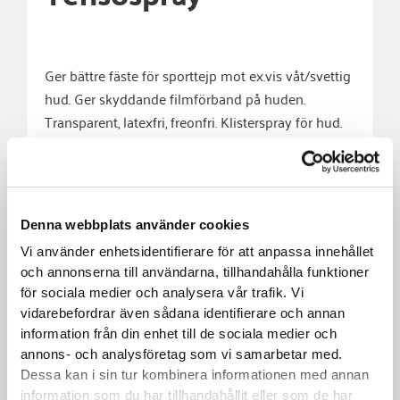
Ger bättre fäste för sporttejp mot ex.vis våt/svettig
hud. Ger skyddande filmförband på huden.
Transparent, latexfri, freonfri. Klisterspray för hud.
Användningsområde för
klisterspray:
Denna webbplats använder cookies
Vi använder enhetsidentifierare för att anpassa innehållet
• Skydda huden vid tejpning
och annonserna till användarna, tillhandahålla funktioner
• Under klisterbindor
för sociala medier och analysera vår trafik. Vi
• Fixering av TENSOSBAN underbinda
vidarebefordrar även sådana identifierare och annan
information från din enhet till de sociala medier och
Bruksanvisning:
annons- och analysföretag som vi samarbetar med.
Dessa kan i sin tur kombinera informationen med annan
Rikta burken mot ytan med ca 5-10cm avstånd.
information som du har tillhandahållit eller som de har