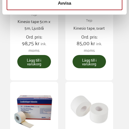
Avvisa
Tejp
Tejp
Kinesio tape 5cm x
5m, Ljusblå
Kinesio tape, svart
Ord. pris:
Ord. pris:
98,75
kr
85,00
kr
ink.
ink.
moms
moms
Lägg till i
Lägg till i
varukorg
varukorg
Den
här
produkten
har
flera
varianter.