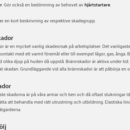
r
. Gör också en bedömning av behovet av
hjärtstartare
.
 en kort beskrivning av respektive skadegrupp.
kador
r är en mycket vanlig skadeorsak på arbetsplatser. Det vanligaste
ontakt med ett varmt föremål eller till exempel lågor, gas, ånga
 olika djup på huden då uppstå. Brännskador är aktiva under tid; 
t skadan. Grundläggande vid alla brännskador är att påbörja en 
ador
ste skadorna är på våra armar och ben och då oftast stukningar (di
ätta att behandla med rätt utrustning och utbildning. Elastiska lin
åtgärderna.
ölj