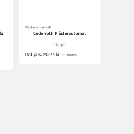
Plåster & Sårtvätt
la
Cederroth Plåsterautomat
I lager
Ord. pris:
298,75
kr
ink. moms