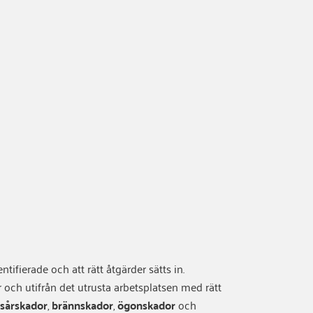
ntifierade och att rätt åtgärder sätts in.
ch utifrån det utrusta arbetsplatsen med rätt
a
sårskador
,
brännskador
,
ögonskador
och