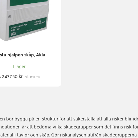
sta hjälpen skåp, Akla
I lager
s:
2.437,50
kr
ink. moms
n bör bygga på en struktur för att säkerställa att alla risker blir ide
tionen är att bedöma vilka skadegrupper som det finns risk för o
terial i tavlor och skåp. Gör riskanalysen utifrån skadegruppern