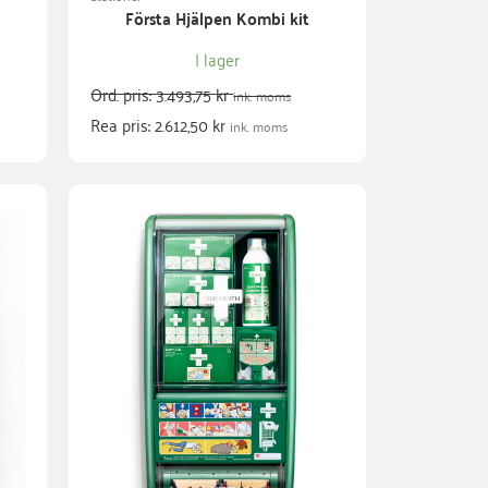
Första Hjälpen Kombi kit
I lager
Ord. pris:
3.493,75
kr
ink. moms
Rea pris:
2.612,50
kr
ink. moms