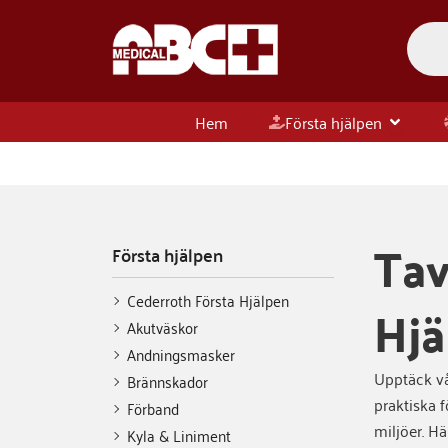
Hoppa
Produc
till
search
innehåll
Öppna Fö
Hem
Första hjälpen
Tav
Första hjälpen
Cederroth Första Hjälpen
Hjä
Akutväskor
Andningsmasker
Upptäck vå
Brännskador
praktiska f
Förband
miljöer. H
Kyla & Liniment