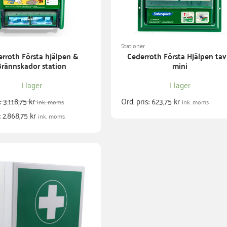
Stationer
rroth Första hjälpen &
Cederroth Första Hjälpen tav
Brännskador station
mini
I lager
I lager
s:
3.118,75
kr
Ord. pris:
623,75
kr
ink. moms
ink. moms
:
2.868,75
kr
ink. moms