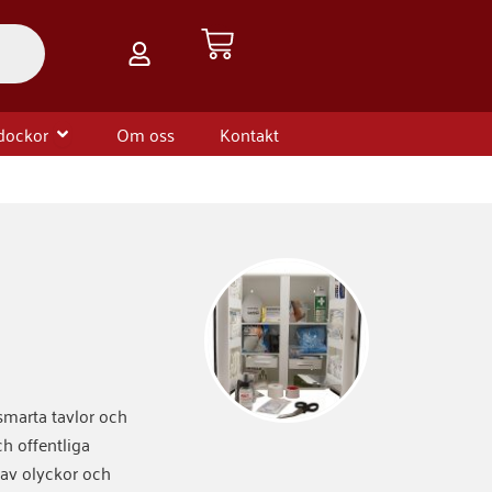
Varukorg
are & tillbehör
Öppna HLR dockor
dockor
Om oss
Kontakt
smarta tavlor och
ch offentliga
 av olyckor och