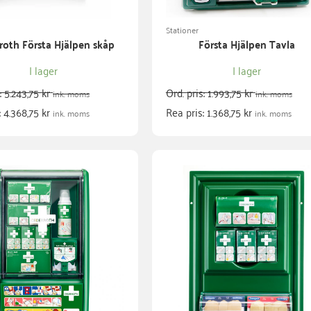
Stationer
roth Första Hjälpen skåp
Första Hjälpen Tavla
I lager
I lager
s:
5.243,75
kr
Ord. pris:
1.993,75
kr
ink. moms
ink. moms
:
4.368,75
kr
Rea pris:
1.368,75
kr
ink. moms
ink. moms