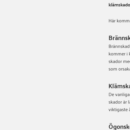
klämskado
Här kommer
Bränns
Brännskado
kommer i k
skador med
som orsaka
Klämsk
De vanliga
skador är l
viktigaste 
Ögonsk