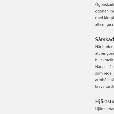
Ögonskador
ögonen ino
med lämpli
allvarliga 
Sårskad
När huden 
att rengör
bli aktuel
När en sår
som regel 
armhåla så
krävs särs
Hjärtst
Hjärtstarta