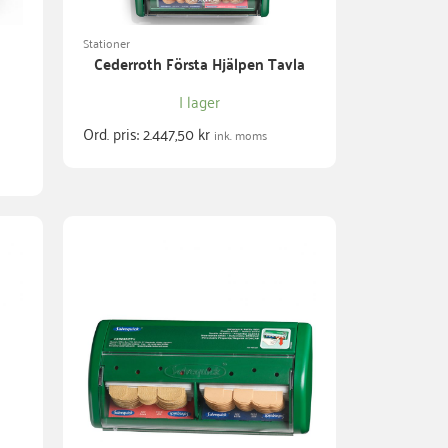
Stationer
Cederroth Första Hjälpen Tavla
I lager
Ord. pris:
2.447,50
kr
ink. moms