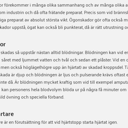
 förekommer i många olika sammanhang och av många olika anle
m industrin och då ofta frätande preparat. Precis som vid bränn
ga preparat av absolut största vikt. Ögonskador gör ofta också m
skador uppstå, ögat kan också bli punkterat, då är rätt utrustning oc
or
skadas så uppstår nästan alltid blödningar. Blödningen kan vid en 
a såret med ljummet vatten och tvål och sedan ett plåster. Vid en 
lt men också högläge(högre upp än hjärtat) av skadad kroppsdel. Tä
skada är djup och blödningen är ljus och pulserande krävs oftast 
inte då. Är blödningen mycket kraftig som vid till exempel amputa
 kan personens hela blodvolym blöda ur på några få minuter om 
kild övning och speciella förband.
artare
re är en förutsättning för att vid hjärtstopp starta hjärtat igen.