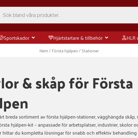
ts
rsta hjälpen
Öppna Sportskador
Öppna Hjärtstart
Sportskador
Hjärtstartare & tillbehör
HLR 
Hem
/
Första hjälpen
/ Stationer
lor & skåp för Första
lpen
rt breda sortiment av första hjälpen-stationer, vägghängda skåp, 
örsta hjälpen-kit – anpassade för arbetsplatser, industrier, skolor o
är hittar du kompletta lösningar för snabb och effektiv behandling