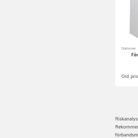
Stationer
För
Ord. pri
Riskanalyse
Rekommenda
förbandsma