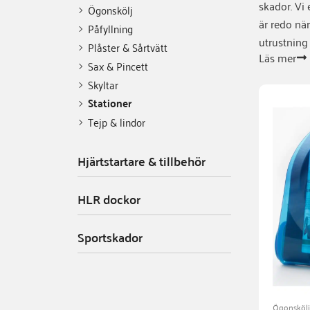
skador. Vi
Ögonskölj
är redo nä
Påfyllning
utrustning 
Plåster & Sårtvätt
Läs mer
Sax & Pincett
Skyltar
Stationer
Tejp & lindor
Hjärtstartare & tillbehör
HLR dockor
Sportskador
Ögonsköl