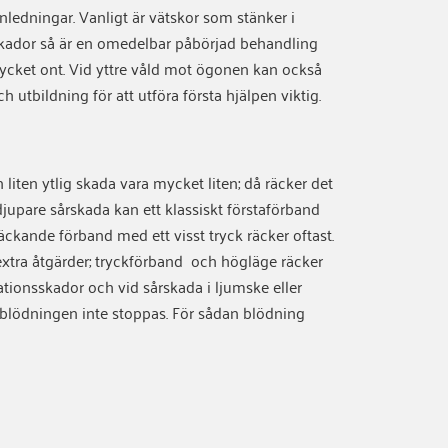
dningar. Vanligt är vätskor som stänker i
skador så är en omedelbar påbörjad behandling
ycket ont. Vid yttre våld mot ögonen kan också
h utbildning för att utföra första hjälpen viktig.
liten ytlig skada vara mycket liten; då räcker det
djupare sårskada kan ett klassiskt förstaförband
ckande förband med ett visst tryck räcker oftast.
extra åtgärder; tryckförband och högläge räcker
tionsskador och vid sårskada i ljumske eller
blödningen inte stoppas. För sådan blödning