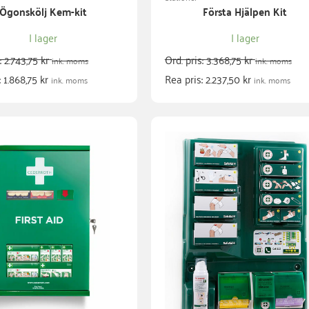
Ögonskölj Kem-kit
Första Hjälpen Kit
I lager
I lager
s:
2.743,75
kr
Ord. pris:
3.368,75
kr
ink. moms
ink. moms
:
1.868,75
kr
Rea pris:
2.237,50
kr
ink. moms
ink. moms