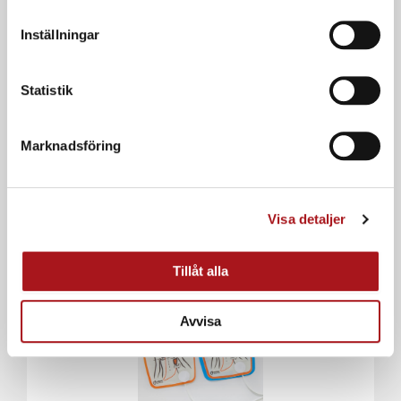
Inställningar
Statistik
Hjärtstartare & tillbehör
Cardiac Science Powerheart AED G5, Batteri
Marknadsföring
I lager
Ord. pris:
7.493,75
kr
ink. moms
Visa detaljer
Tillåt alla
Avvisa