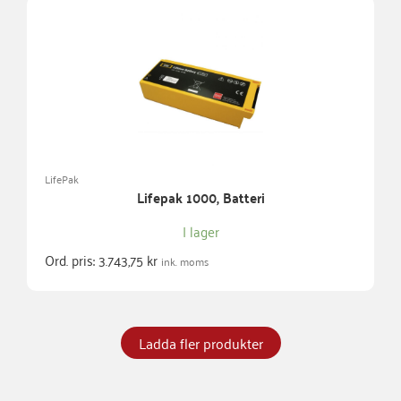
LifePak
Lifepak 1000, Batteri
I lager
Ord. pris:
3.743,75
kr
ink. moms
Ladda fler produkter