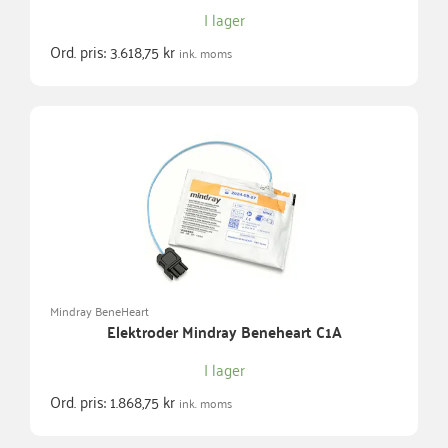
I lager
Ord. pris:
3.618,75
kr
ink. moms
Mindray BeneHeart
Elektroder Mindray Beneheart C1A
I lager
Ord. pris:
1.868,75
kr
ink. moms