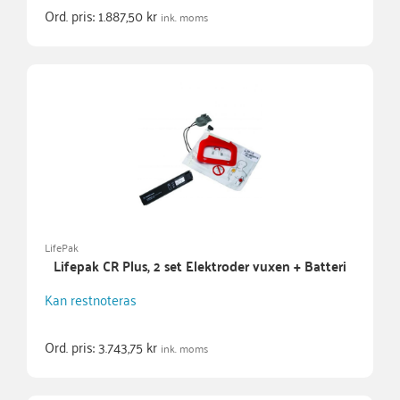
Ord. pris:
1.887,50
kr
ink. moms
LifePak
Lifepak CR Plus, 2 set Elektroder vuxen + Batteri
Kan restnoteras
Ord. pris:
3.743,75
kr
ink. moms