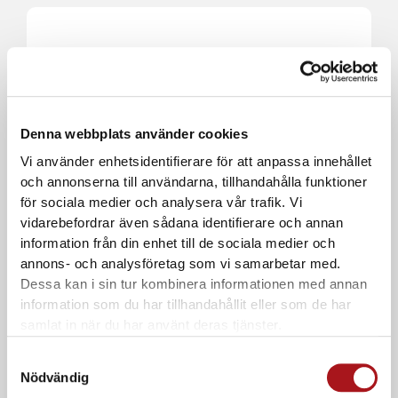
Denna webbplats använder cookies
Vi använder enhetsidentifierare för att anpassa innehållet
och annonserna till användarna, tillhandahålla funktioner
Samaritan
Samaritan, Pad-Pak barn
för sociala medier och analysera vår trafik. Vi
vidarebefordrar även sådana identifierare och annan
Kan restnoteras
information från din enhet till de sociala medier och
annons- och analysföretag som vi samarbetar med.
Ord. pris:
4.118,75
kr
Dessa kan i sin tur kombinera informationen med annan
ink. moms
information som du har tillhandahållit eller som de har
samlat in när du har använt deras tjänster.
Samtyckesval
Nödvändig