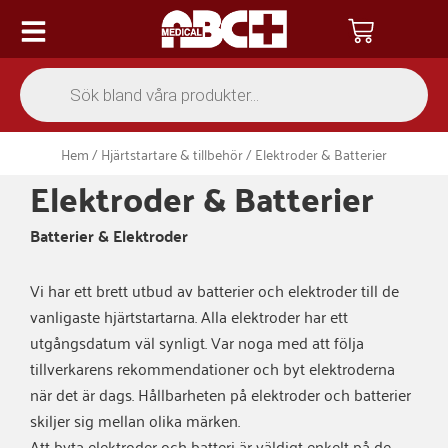
Hoppa
Varukor
till
innehåll
Products
search
Hem
/
Hjärtstartare & tillbehör
/ Elektroder & Batterier
Elektroder & Batterier
Batterier & Elektroder
Vi har ett brett utbud av batterier och elektroder till de
vanligaste hjärtstartarna. Alla elektroder har ett
utgångsdatum väl synligt. Var noga med att följa
tillverkarens rekommendationer och byt elektroderna
när det är dags. Hållbarheten på elektroder och batterier
skiljer sig mellan olika märken.
Att byta elektroder och batteri är väldigt enkelt på de