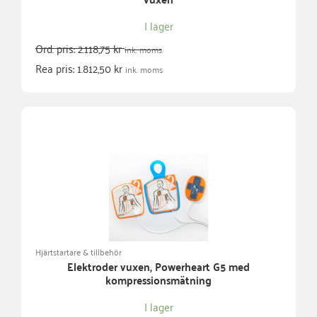
I lager
Ord. pris:
2.118,75
kr
ink. moms
Rea pris:
1.812,50
kr
ink. moms
Hjärtstartare & tillbehör
Elektroder vuxen, Powerheart G5 med
kompressionsmätning
I lager