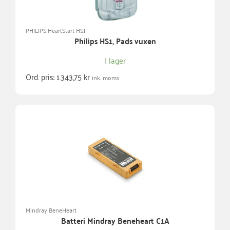
PHILIPS HeartStart HS1
Philips HS1, Pads vuxen
I lager
Ord. pris:
1.343,75
kr
ink. moms
Mindray BeneHeart
Batteri Mindray Beneheart C1A