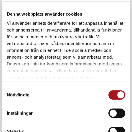
Denna webbplats använder cookies
Vi använder enhetsidentifierare för att anpassa innehållet
och annonserna till användarna, tillhandahålla funktioner
för sociala medier och analysera vår trafik. Vi
vidarebefordrar även sådana identifierare och annan
information från din enhet till de sociala medier och
Ambu HLR-dockor – junior och baby
annons- och analysföretag som vi samarbetar med.
Ambu Junior
Dessa kan i sin tur kombinera informationen med annan
information som du har tillhandahållit eller som de har
I lager
samlat in när du har använt deras tjänster.
Ord. pris:
11.458,75
kr
ink. moms
Samtyckesval
Nödvändig
Inställningar
Statistik