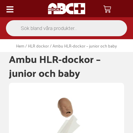
Hoppa
Varukor
till
innehåll
Products
search
Hem
/
HLR dockor
/ Ambu HLR-dockor – junior och baby
Ambu HLR-dockor –
junior och baby