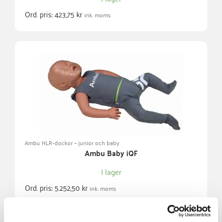
Ord. pris:
423,75
kr
ink. moms
Ambu HLR-dockor – junior och baby
Ambu Baby iQF
I lager
Ord. pris:
5.252,50
kr
ink. moms