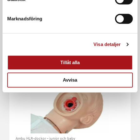
Marknadsföring
Ambu HLR-dockor – junior och baby
Ambu Junior Head Bags 100-pack
Visa detaljer
I lager
Ord. pris:
1.493,75
kr
ink. moms
Tillåt alla
Avvisa
Ambu HLR-dockor – junior och baby