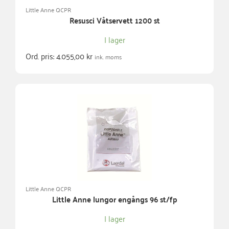
Little Anne QCPR
Resusci Våtservett 1200 st
I lager
Ord. pris:
4.055,00
kr
ink. moms
Little Anne QCPR
Little Anne lungor engångs 96 st/fp
I lager