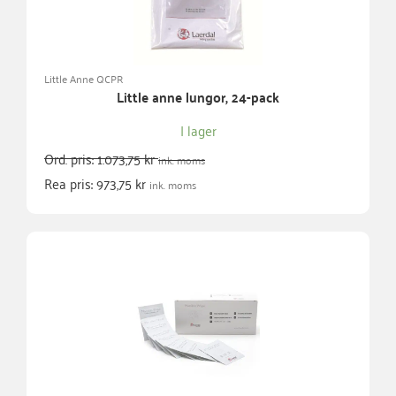
Little Anne QCPR
Little anne lungor, 24-pack
I lager
Ord. pris:
1.073,75
kr
ink. moms
Rea pris:
973,75
kr
ink. moms