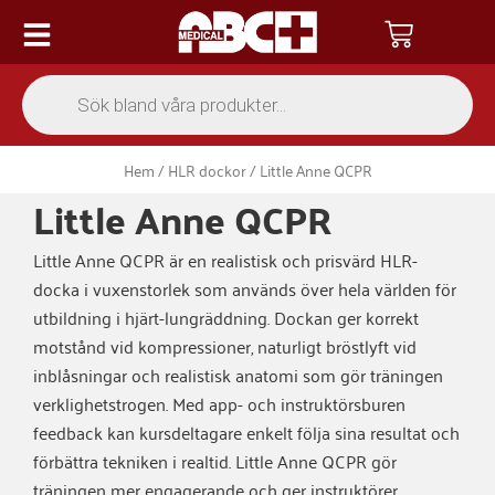
Hoppa
Varukor
till
innehåll
Products
search
Hem
/
HLR dockor
/ Little Anne QCPR
Little Anne QCPR
Little Anne QCPR är en realistisk och prisvärd HLR-
docka i vuxenstorlek som används över hela världen för
utbildning i hjärt-lungräddning. Dockan ger korrekt
motstånd vid kompressioner, naturligt bröstlyft vid
inblåsningar och realistisk anatomi som gör träningen
verklighetstrogen. Med app- och instruktörsburen
feedback kan kursdeltagare enkelt följa sina resultat och
förbättra tekniken i realtid. Little Anne QCPR gör
träningen mer engagerande och ger instruktörer