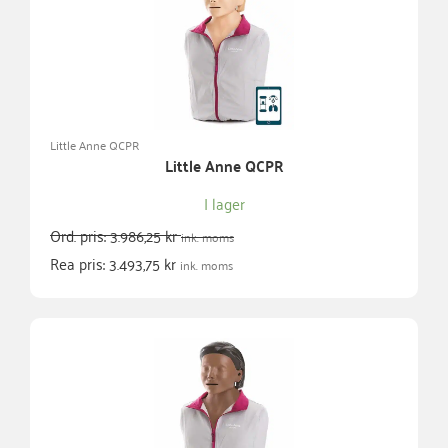
Little Anne QCPR
Little Anne QCPR
I lager
Ord. pris:
3.986,25
kr
ink. moms
Rea pris:
3.493,75
kr
ink. moms