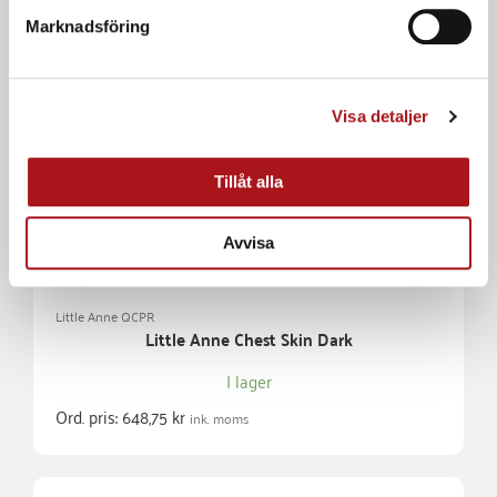
Rea pris:
4.118,75
kr
Marknadsföring
ink. moms
Visa detaljer
Tillåt alla
Avvisa
Little Anne QCPR
Little Anne Chest Skin Dark
I lager
Ord. pris:
648,75
kr
ink. moms