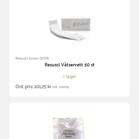
Resusci Junior QCPR
Resusci Våtservett 50 st
I lager
Ord. pris:
201,25
kr
ink. moms