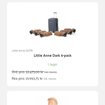
Little Anne QCPR
Little Anne Dark 6-pack
I lager
Ord. pris:
22.475,00
kr
ink. moms
Rea pris:
19.993,75
kr
ink. moms