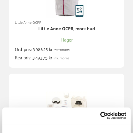
Little Anne QCPR
Little Anne QCPR, mörk hud
I lager
Ord. pris:
3.986,25
kr
ink. moms
Rea pris:
3.493,75
kr
ink. moms