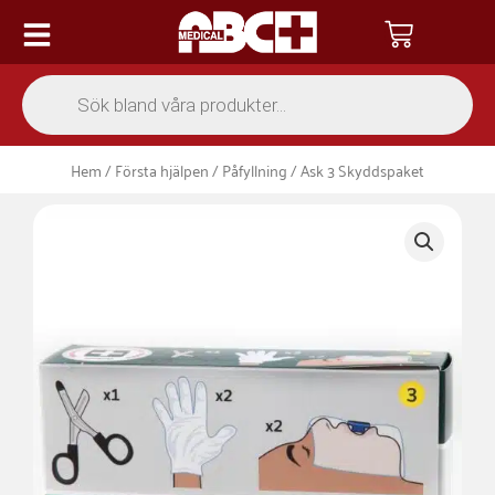
Hoppa
Varukor
till
innehåll
Products
search
Hem
/
Första hjälpen
/
Påfyllning
/ Ask 3 Skyddspaket