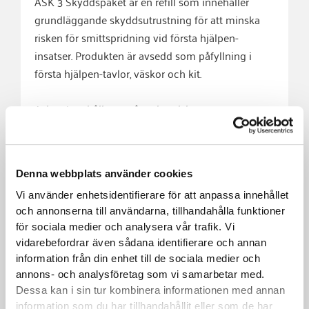
ASK 3
Skyddspaket
är
en
refill
som
innehåller
grundläggande
skyddsutrustning
för
att
minska
risken
för
smittspridning
vid
första
hjälpen-
insatser.
Produkten
är
avsedd
som
påfyllning
i
första
hjälpen-
tavlor,
väskor
och
kit.
Asken
innehåller
engångshandskar,
andningsmask
och
en sax
–
allt
förpackat
i
en
tydlig
plastask
som
är
lätt
att
byta
ut.
Skyddspaketet
är
särskilt
viktigt
när
du
hanterar
Denna webbplats använder cookies
blödningar
eller
andra
kroppsvätskor,
och
bidrar
till
ökad
säkerhet
både
för
den
skadade
och
den
Vi använder enhetsidentifierare för att anpassa innehållet
och annonserna till användarna, tillhandahålla funktioner
som
ger
hjälp.
för sociala medier och analysera vår trafik. Vi
vidarebefordrar även sådana identifierare och annan
Rekommenderas
för
alla
arbetsmiljöer
där
första
information från din enhet till de sociala medier och
hjälpen-
produkter
används.
annons- och analysföretag som vi samarbetar med.
Dessa kan i sin tur kombinera informationen med annan
Innehåll:
information som du har tillhandahållit eller som de har