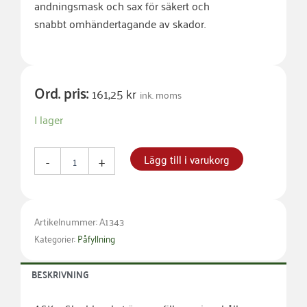
andningsmask
och
sax
för
säkert och
snabbt
omhändertagande
av
skador.
Ord. pris:
161,25
kr
ink. moms
Ask
I lager
3
Skyddspaket
mängd
Lägg till i varukorg
-
+
Artikelnummer: A1343
Kategorier:
Påfyllning
BESKRIVNING