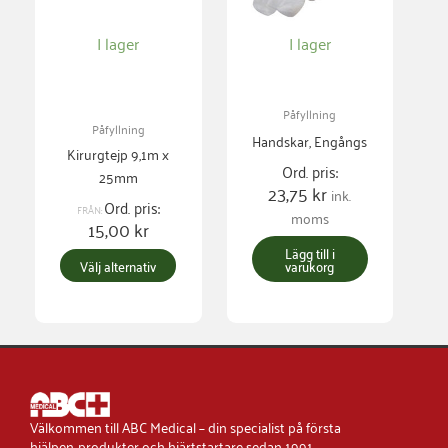
De
I lager
I lager
olika
alternativen
kan
Påfyllning
väljas
Påfyllning
Handskar, Engångs
på
Kirurgtejp 9,1m x
Ord. pris:
produktsidan
25mm
23,75
kr
ink.
Ord. pris:
FRÅN:
moms
15,00
kr
Lägg till i
Välj alternativ
varukorg
Välkommen till ABC Medical – din specialist på första
hjälpen-produkter och hjärtstartare sedan 1991.