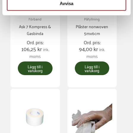
Avvisa
Förband
Påfyllning
Ask 7 Kompress &
Plåster nonwoven
Gasbinda
5mx6cm
Ord. pris:
Ord. pris:
106,25
kr
94,00
kr
ink.
ink.
moms
moms
Lägg till i
Lägg till i
varukorg
varukorg
Den
här
produkten
har
flera
varianter.