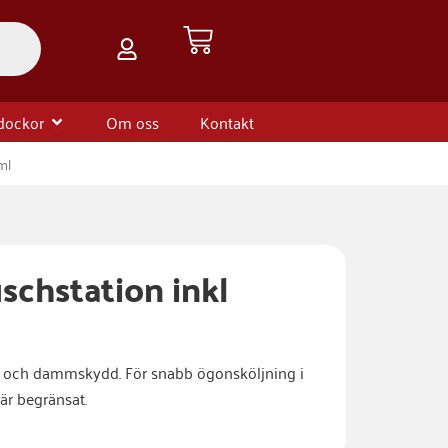
Varukorg
are & tillbehör
Öppna HLR dockor
dockor
Om oss
Kontakt
ml
chstation inkl
 och dammskydd. För snabb ögonsköljning i
är begränsat.