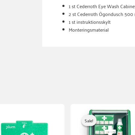
1 st Cederroth Eye Wash Cabine
2 st Cederroth Ögondusch 500
1 st instruktionsskylt
Monteringsmaterial
Sale!
Sale!