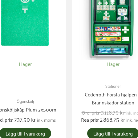
I lager
I lager
Stationer
Cederroth Första hjälpen
Ögonskölj
Brännskador station
onsköljskåp Plum 2x500ml
3.118,75
kr
Ord. pris:
ink. 
737,50
kr
2.868,75
kr
d. pris:
Rea pris:
ink. moms
ink. 
Lägg till i varukorg
Lägg till i varukorg