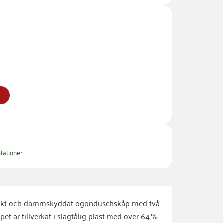
g
Stationer
pakt och dammskyddat ögonduschskåp med två
t är tillverkat i slagtålig plast med över 64 %