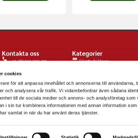
Kontakta oss
Kategorier
+46 (8) 511 775 05
Första hjälpen
info@abcmedical.se
Hjärtstartare
r cookies
Folkestaleden 3, Eskilstuna,
Sportskador
Sweden
rare för att anpassa innehållet och annonserna till användarna, t
er och analysera vår trafik. Vi vidarebefordrar även sådana ident
 enhet till de sociala medier och annons- och analysföretag som 
 i sin tur kombinera informationen med annan information som
e har samlat in när du har använt deras tjänster.
Inställningar
Statistik
Marknadsfö