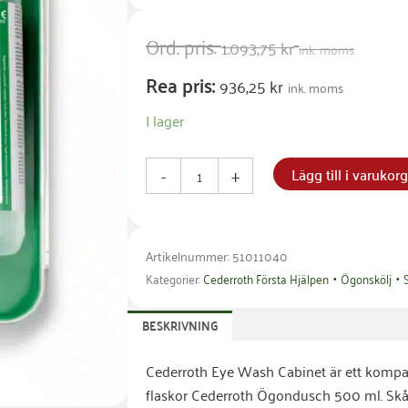
Ord. pris:
1.093,75
kr
ink. moms
Rea pris:
936,25
kr
ink. moms
Cederroth
I lager
Ögonduschstation
inkl
2x500ml
-
+
Lägg till i varukor
mängd
Artikelnummer: 51011040
•
•
Kategorier:
Cederroth Första Hjälpen
Ögonskölj
BESKRIVNING
Cederroth Eye Wash Cabinet är ett kom
flaskor Cederroth Ögondusch 500 ml. Skåpe