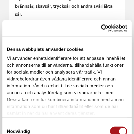
brännsår, skavsår, trycksår och andra svårläkta
sår.
Funktion
Geldynan innehåller 60% vatten
Kyler och lindrar
Skapar en fuktig atmosfär
Denna webbplats använder cookies
Ger mycket god sårläkning
Vi använder enhetsidentifierare för att anpassa innehållet
Minimerar ärrbildning och sårskorpa
och annonserna till användarna, tillhandahålla funktioner
Påskyndar bildandet an ny vävnad
för sociala medier och analysera vår trafik. Vi
Behaglig dämpning mot skavsår/trycksår
vidarebefordrar även sådana identifierare och annan
Bekvämt att bära / ökar komforten
information från din enhet till de sociala medier och
Vattentätt – möjliggjör duschning
annons- och analysföretag som vi samarbetar med.
Tillåter fri passage av gaser och vattenånga
Dessa kan i sin tur kombinera informationen med annan
information som du har tillhandahållit eller som de har
Storlek Small: 45*65mm
samlat in när du har använt deras tjänster.
Samtyckesval
Nödvändig