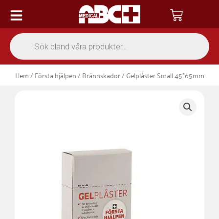
Hoppa
Varukor
till
innehåll
Products
search
Hem
/
Första hjälpen
/
Brännskador
/ Gelplåster Small 45*65mm