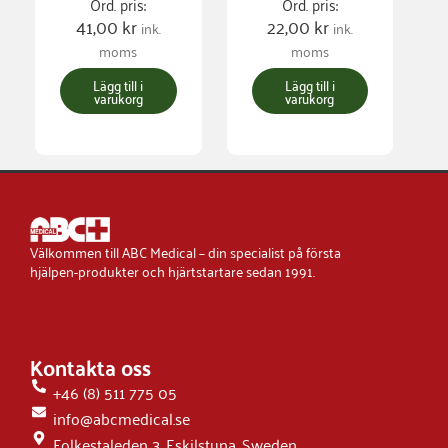
Ord. pris:
Ord. pris:
41,00
kr
22,00
kr
ink.
ink.
moms
moms
Lägg till i
Lägg till i
varukorg
varukorg
Välkommen till ABC Medical – din specialist på första
hjälpen-produkter och hjärtstartare sedan 1991.
Kontakta oss
+46 (8) 511 775 05
info@abcmedical.se
Folkestaleden 3, Eskilstuna, Sweden