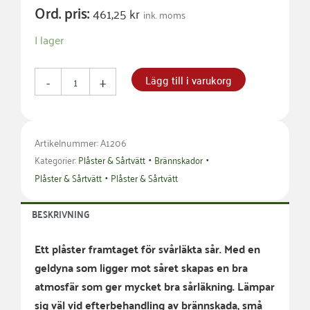
Ord. pris:
461,25
kr
ink. moms
Gelplåster
I lager
Small
45*65mm
mängd
Lägg till i varukorg
-
+
Artikelnummer: A1206
•
•
Kategorier:
Plåster & Sårtvätt
Brännskador
•
Plåster & Sårtvätt
Plåster & Sårtvätt
BESKRIVNING
Ett plåster framtaget för svårläkta sår. Med en
geldyna som ligger mot såret skapas en bra
atmosfär som ger mycket bra sårläkning. Lämpar
sig väl vid efterbehandling av brännskada, små