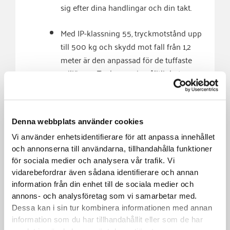
sig efter dina handlingar och din takt.
Med IP-klassning 55, tryckmotstånd upp
till 500 kg och skydd mot fall från 1,2
meter är den anpassad för de tuffaste
miljöerna. Tack vare sin pålitlighet
används den bland annat av poliskåren,
räddningstjänsten, vårdpersonal och
sjöinsatsenheter.
Denna webbplats använder cookies
Vi använder enhetsidentifierare för att anpassa innehållet
AVANCERADE FUNKTIONER:
och annonserna till användarna, tillhandahålla funktioner
för sociala medier och analysera vår trafik. Vi
vidarebefordrar även sådana identifierare och annan
QUICK SHOCK:
information från din enhet till de sociala medier och
Då snabbhet är avgörande, har Philips
annons- och analysföretag som vi samarbetar med.
utvecklat tekniken Quick Shock, vilket
Dessa kan i sin tur kombinera informationen med annan
gör den till en av de snabbaste
information som du har tillhandahållit eller som de har
hjärtstartarna att avge en elektrisk stöt.