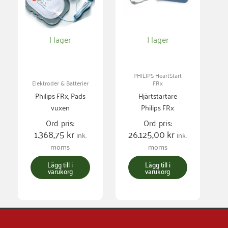
I lager
I lager
PHILIPS HeartStart
Elektroder & Batterier
FRx
Philips FRx, Pads
Hjärtstartare
vuxen
Philips FRx
Ord. pris:
Ord. pris:
1.368,75
kr
26.125,00
kr
ink.
ink.
moms
moms
Lägg till i
Lägg till i
varukorg
varukorg