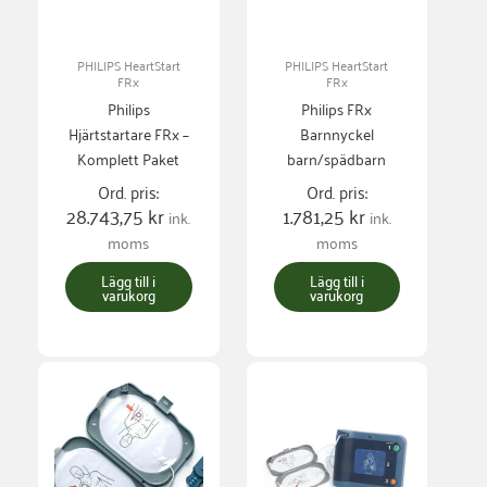
PHILIPS HeartStart
PHILIPS HeartStart
FRx
FRx
Philips
Philips FRx
Hjärtstartare FRx –
Barnnyckel
Komplett Paket
barn/spädbarn
Ord. pris:
Ord. pris:
28.743,75
kr
1.781,25
kr
ink.
ink.
moms
moms
Lägg till i
Lägg till i
varukorg
varukorg