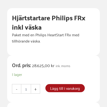
Hjärtstartare Philips FRx
inkl väska
Paket med en Philips HeartStart FRx med
tillhörande väska.
Ord. pris:
28.625,00
kr
ink. moms
Hjärtstartare
I lager
Philips
FRx
inkl
Lägg till i varukorg
-
+
väska
mängd