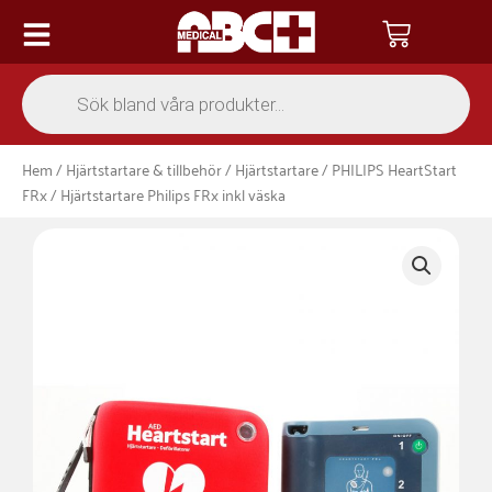
Hoppa
Varukor
till
innehåll
Products
search
Hem
/
Hjärtstartare & tillbehör
/
Hjärtstartare
/
PHILIPS HeartStart
FRx
/ Hjärtstartare Philips FRx inkl väska