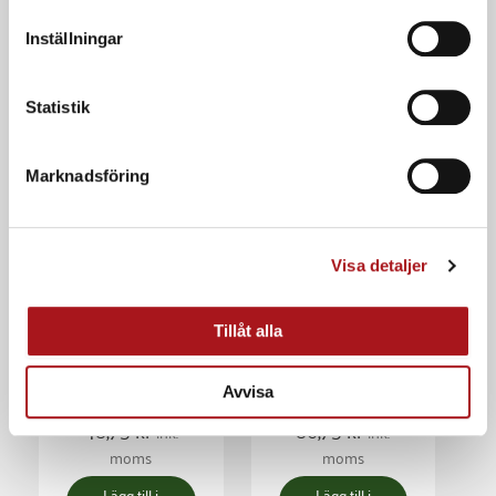
Inställningar
Statistik
Marknadsföring
I lager
I lager
Visa detaljer
Påfyllning
ABC
Elastiska lindor
Tillåt alla
Kompressionsplatta
Dauerbinda
2/fp
7mx10cm
Avvisa
Ord. pris:
Ord. pris:
48,75
kr
86,75
kr
ink.
ink.
moms
moms
Lägg till i
Lägg till i