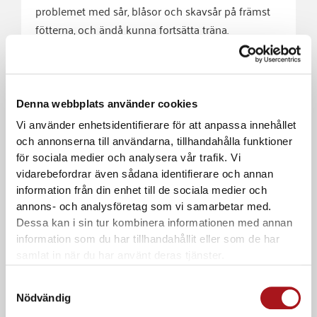
problemet med sår, blåsor och skavsår på främst
fötterna, och ändå kunna fortsätta träna.
En skavsårsplatta består av ett tryckavlastande
skum som på ena sidan har en hinna av
självhäftade klister. Plattan klipper du till utifrån
Denna webbplats använder cookies
behovet du har. Tricket är att klippa ett hål i
Vi använder enhetsidentifierare för att anpassa innehållet
plattan där blåsan ska vara. Du bygger alltså upp
och annonserna till användarna, tillhandahålla funktioner
en barriär runt ditt skavsår och får inget tryck
för sociala medier och analysera vår trafik. Vi
direkt på såret.
vidarebefordrar även sådana identifierare och annan
information från din enhet till de sociala medier och
annons- och analysföretag som vi samarbetar med.
Mått: 15 x 24,5 cm
Dessa kan i sin tur kombinera informationen med annan
Tjocklek: 3 mm
information som du har tillhandahållit eller som de har
samlat in när du har använt deras tjänster.
Relaterade produkter
Samtyckesval
Nödvändig