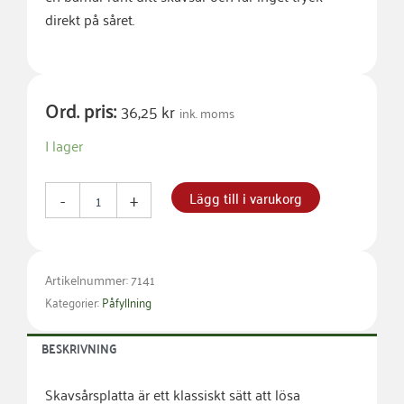
direkt på såret.
Ord. pris:
36,25
kr
ink. moms
Skavsårsplatta
I lager
15x24,5cm
mängd
Lägg till i varukorg
-
+
Artikelnummer: 7141
Kategorier:
Påfyllning
BESKRIVNING
Skavsårsplatta är ett klassiskt sätt att lösa