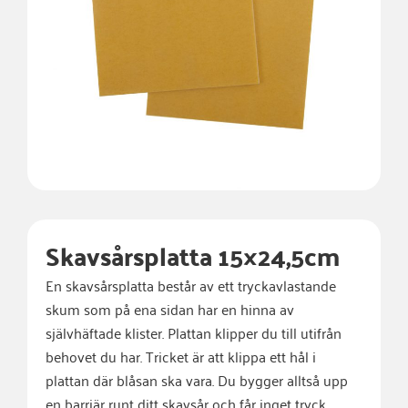
Skavsårsplatta 15×24,5cm
En skavsårsplatta består av ett tryckavlastande
skum som på ena sidan har en hinna av
självhäftade klister. Plattan klipper du till utifrån
behovet du har. Tricket är att klippa ett hål i
plattan där blåsan ska vara. Du bygger alltså upp
en barriär runt ditt skavsår och får inget tryck